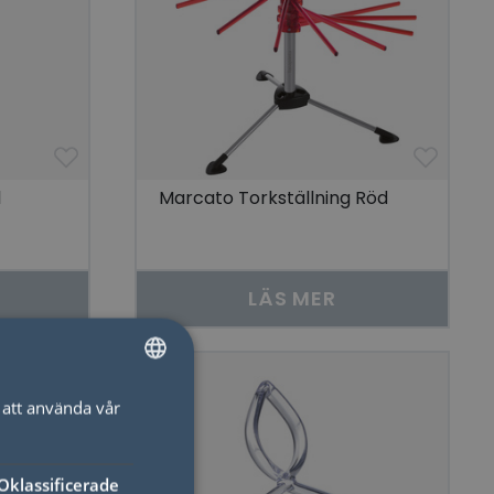
l
Marcato Torkställning Röd
LÄS MER
att använda vår
SWEDISH
ENGLISH
Oklassificerade