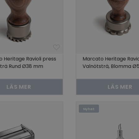
 Heritage Ravioli press
Marcato Heritage Ravio
strä Rund Ø38 mm
Valnötsträ, Blomma 
LÄS MER
LÄS MER
Nyhet