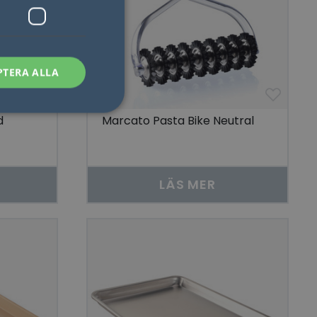
PTERA ALLA
d
Marcato Pasta Bike Neutral
sen kan inte
LÄS MER
som säkerställer att
åra visningar av
 människor och bots.
göra giltiga
lats.