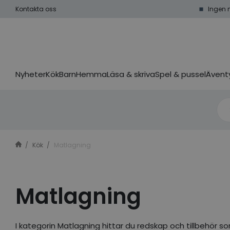
Kontakta oss
Ingen 
Nyheter
Kök
Barn
Hemma
Läsa & skriva
Spel & pussel
Äventy
Kök
Matlagning
Matlagning
I kategorin Matlagning hittar du redskap och tillbehör so