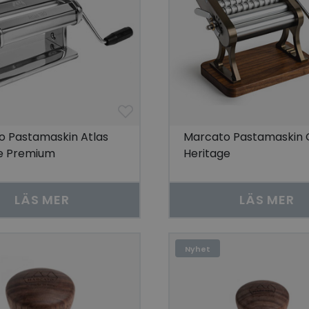
o Pastamaskin Atlas
Marcato Pastamaskin O
de Premium
Heritage
LÄS MER
LÄS MER
Nyhet