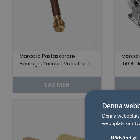
Marcato Pastaskärare
Marcat
Heritage, Tandad, Valnöt och
150 Rol
mässing
LÄS MER
Denna webb
Denna webbplats 
webbplats samtyck
Nödvändigt