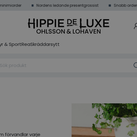
minimiorder
Nordens ledande presentgrossist
Snabb order
r & Sport
Rea
Skräddarsytt
m förvandlar varje