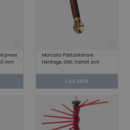
li press
Marcato Pastaskärare
Ø50 mm
Heritage, Slät, Valnöt och
mässing
LÄS MER