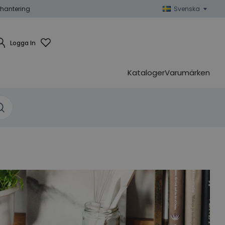
hantering
Svenska
Logga In
Kataloger
Varumärken