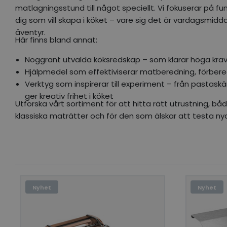
matlagningsstund till något speciellt. Vi fokuserar på fun
dig som vill skapa i köket – vare sig det är vardagsmidd
äventyr.
Här finns bland annat:
Noggrant utvalda köksredskap – som klarar höga kra
Hjälpmedel som effektiviserar matberedning, förbere
Verktyg som inspirerar till experiment – från pastaskär
ger kreativ frihet i köket
Utforska vårt sortiment för att hitta rätt utrustning, båd
klassiska maträtter och för den som älskar att testa ny
Nyhet
Nyhet