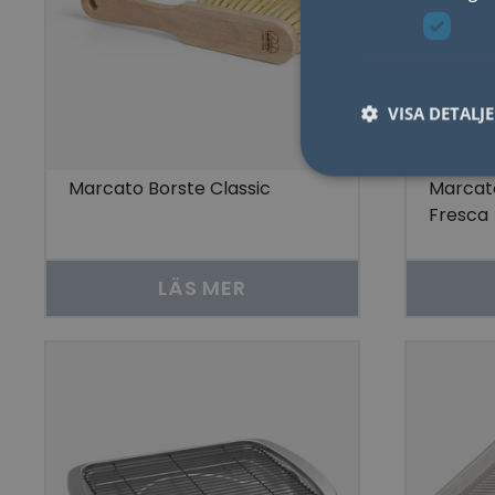
VISA DETALJ
Marcato Borste Classic
Marcat
Fresca
Nödvändiga kakor til
användas ordentligt 
LÄS MER
Namn
lidc
YSC
__cf_bm