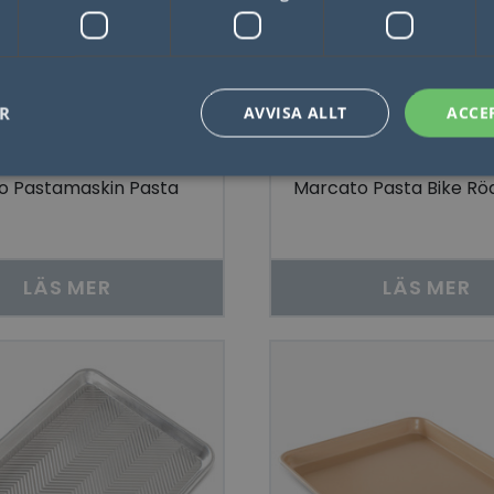
ER
AVVISA ALLT
ACCE
o Pastamaskin Pasta
Marcato Pasta Bike Rö
Nödvändigt
Statistik
Marketing
Funktioner
Oklassificerade
låter kärnwebbplatsfunktioner som användarinloggning och kontohantering. Webbplat
utan strikt nödvändiga cookies.
LÄS MER
LÄS MER
Leverantör / Domän
Utgång
Beskrivning
1 dag
Detta är en Microsoft MSN 1: a parts cookie 
Microsoft
webbplatsen fungerar korrekt.
Corporation
.linkedin.com
Session
Denna cookie ställs in av YouTube för att sp
Google LLC
inbäddade videor.
.youtube.com
29
Denna cookie används för att skilja mellan
Cloudflare Inc.
minuter
Detta är fördelaktigt för webbplatsen för att 
.linkedin.com
57
rapporter om användningen av deras webbp