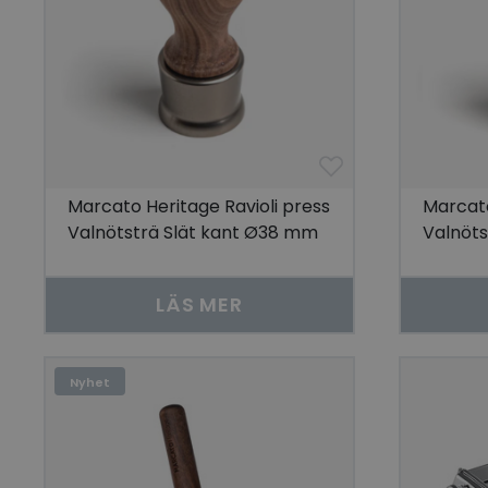
Marcato Heritage Ravioli press
Marcato
Valnötsträ Slät kant Ø38 mm
Valnöt
LÄS MER
Nyhet