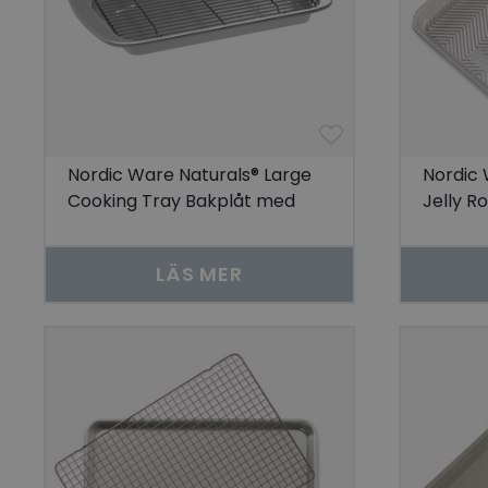
Go
visitorid
last_viewed_produc
Nordic Ware Naturals® Large
Nordic 
bcookie
Cooking Tray Bakplåt med
Jelly Ro
ugnssäkert grillgaller
visitorid
LÄS MER
VISITOR_INFO1_LIV
CookieScriptConse