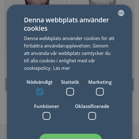
Denna webbplats använder
cookies
SWEDISH
Denna webbplats använder cookies för att
ENGLISH
förbättra användarupplevelsen. Genom
att använda vår webbplats samtycker du
La Rochère Vinglas
La Rochère
till alla cookies i enlighet med vår
Lyonnais Ametist 6
Drinkglas Calanque
cookiepolicy.
Läs mer
st
Fanny 6 st
Nödvändigt
Statistik
Marketing
LÄS MER
LÄS MER
Funktioner
Oklassificerade