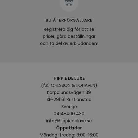
YSC
Session
Denna
Google LLC
av Yo
.youtube.com
spåra
inbäd
BLI ÅTERFÖRSÄLJARE
__cf_bm
29
Denna
Cloudflare Inc.
minuter
använd
.linkedin.com
Registrera dig för att se
57
mella
sekunder
och b
priser, göra beställningar
fördel
och ta del av erbjudanden!
webbp
göra 
om a
Google
deras
Integritetspolicy
visitorid
www.hippiedeluxe.se
Session
Denna
använ
ident
HIPPIE DE LUXE
besök
förbä
(f.d. OHLSSON & LOHAVEN)
använ
Karpalundsvägen 39
genom
perso
SE-291 61 Kristianstad
och i
på be
Sverige
prefe
0414-400 430
surfhi
info@hippiedeluxe.se
last_viewed_products
www.hippiedeluxe.se
Session
Denna
och l
Öppettider
produ
Måndag-fredag: 8:00-16:00
av en