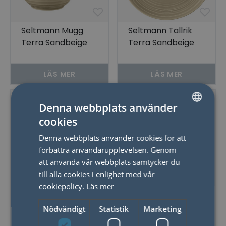
Seltmann Mugg
Seltmann Tallrik
Terra Sandbeige
Terra Sandbeige
0,40 ltr 6-pack
22,5 cm 6-pack
LÄS MER
LÄS MER
Denna webbplats använder
cookies
SWEDISH
Denna webbplats använder cookies för att
ENGLISH
förbättra användarupplevelsen. Genom
att använda vår webbplats samtycker du
till alla cookies i enlighet med vår
cookiepolicy.
Läs mer
Seltmann Kaffefat
Seltmann Skål
Terra Sandbeige
Terra Sandbeige
Nödvändigt
Statistik
Marketing
Saucer 16,5 cm 6-
0,26 ltr 6-pack