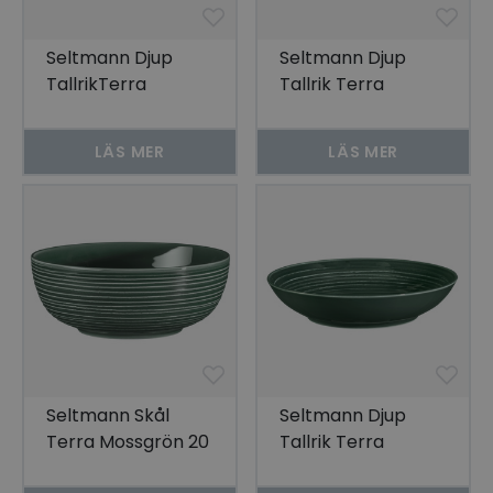
Seltmann Djup
Seltmann Djup
TallrikTerra
Tallrik Terra
Mossgrön 28 cm
Mossgrön 25 cm
2-pack
2-pack
LÄS MER
LÄS MER
Seltmann Skål
Seltmann Djup
Terra Mossgrön 20
Tallrik Terra
cm 2-pack
Mossgrön 21 cm 6-