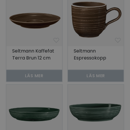
Seltmann Kaffefat
Seltmann
Terra Brun 12 cm
Espressokopp
6-pack
Terra Brun 0,09 ltr
6-pack
LÄS MER
LÄS MER