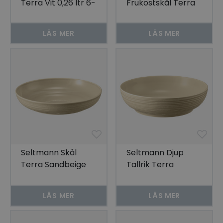
Terra Vit 0,26 ltr 6-
Frukostskål Terra
pack
Sandbeige 15 cm
4-pack
LÄS MER
LÄS MER
Seltmann Skål
Seltmann Djup
Terra Sandbeige
Tallrik Terra
28 cm 2-pack
Sandbeige 25 cm
2-pack
LÄS MER
LÄS MER