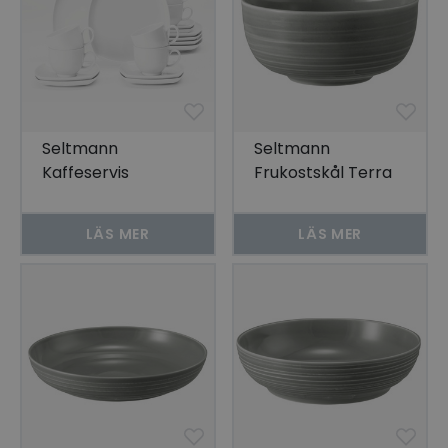
Seltmann
Seltmann
Kaffeservis
Frukostskål Terra
Rektangulärt Lido
Pärlgrå 15 cm 4-
18 delar
pack
LÄS MER
LÄS MER