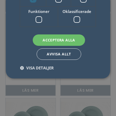
pack
LÄS MER
LÄS MER
Funktioner
Oklassificerade
ACCEPTERA ALLA
AVVISA ALLT
Seltmann
Seltmann
VISA DETALJER
Middagsporslin No
Middagsporslin
Limits Antracit 12
Beat Grön 12 delar
delar
Nödvändigt
Statistik
Marketing
LÄS MER
LÄS MER
Funktioner
Oklassificerade
Nödvändiga kakor tillåter kärnwebbplatsfunktioner
som användarinloggning och kontohantering.
Webbplatsen kan inte användas ordentligt utan