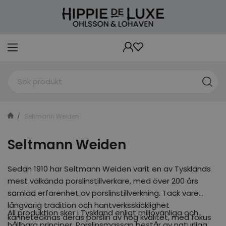
Seltmann Weiden
Seltmann Weiden
Sedan 1910 har Seltmann Weiden varit en av Tysklands
mest välkända porslinstillverkare, med över 200 års
samlad erfarenhet av porslinstillverkning. Tack vare
långvarig tradition och hantverksskicklighet
All produktion sker i Tyskland enligt miljövänliga och
kännetecknas deras porslin av hög kvalitet, med fokus
hållbara principer. Porslinsmassan består av naturliga