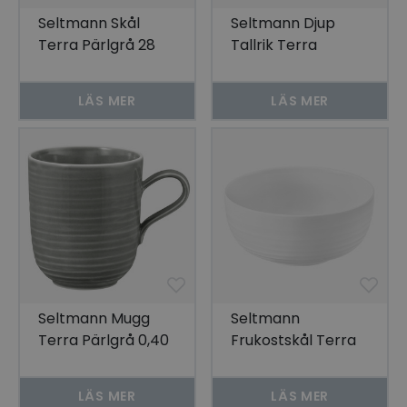
Seltmann Skål
Seltmann Djup
Terra Pärlgrå 28
Tallrik Terra
cm 2-pack
Pärlgrå 25 cm 2-
pack
LÄS MER
LÄS MER
Seltmann Mugg
Seltmann
Terra Pärlgrå 0,40
Frukostskål Terra
ltr 6-pack
Vit 15 cm 4-pack
LÄS MER
LÄS MER