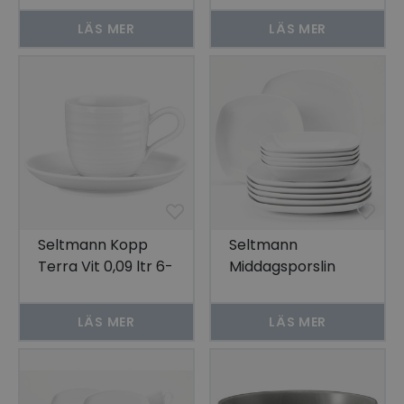
LÄS MER
LÄS MER
Seltmann Kopp
Seltmann
Terra Vit 0,09 ltr 6-
Middagsporslin
pack
Rektangulärt Lido
12 delar
LÄS MER
LÄS MER