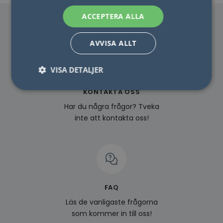
ACCEPTERA ALLA
AVVISA ALLT
VISA DETALJER
KONTAKTA OSS
Har du några frågor? Tveka
Nödvändigt
Statistik
Marketing
inte att kontakta oss!
Funktioner
Oklassificerade
Nödvändiga kakor tillåter kärnwebbplatsfunktioner
som användarinloggning och kontohantering.
Webbplatsen kan inte användas ordentligt utan
strikt nödvändiga cookies.
Namn
Leverantör / Domän
Utgång
Beskr
FAQ
lidc
1 dag
Detta
Microsoft
Läs de vanligaste frågorna
MSN 1
Corporation
som s
.linkedin.com
som kommer in till oss!
webb