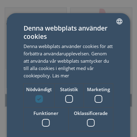
Denna webbplats använder
cookies
SWEDISH
Denna webbplats använder cookies för att
ENGLISH
förbättra användarupplevelsen. Genom
att använda vår webbplats samtycker du
till alla cookies i enlighet med vår
*Nordic Ware
Birkmann Smal
cookiepolicy.
Läs mer
Belgian Waffle Pan
Slickepott 27,5 cm
Rosé
Nödvändigt
Statistik
Marketing
LÄS MER
LÄS MER
Funktioner
Oklassificerade