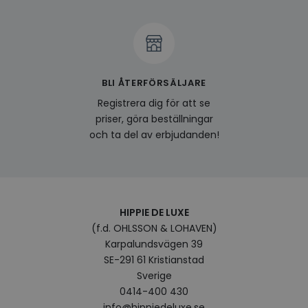
funge
YSC
Session
Denna
Google LLC
av Yo
.youtube.com
spåra
inbäd
__cf_bm
29
Denna
Cloudflare Inc.
minuter
använd
.linkedin.com
BLI ÅTERFÖRSÄLJARE
57
mella
sekunder
och b
Registrera dig för att se
fördel
priser, göra beställningar
webbp
göra 
och ta del av erbjudanden!
om a
Google
deras
Integritetspolicy
visitorid
www.hippiedeluxe.se
Session
Denna
använ
ident
besök
förbä
HIPPIE DE LUXE
använ
genom
(f.d. OHLSSON & LOHAVEN)
perso
Karpalundsvägen 39
och i
på be
SE-291 61 Kristianstad
prefe
surfhi
Sverige
0414-400 430
last_viewed_products
www.hippiedeluxe.se
Session
Denna
och l
info@hippiedeluxe.se